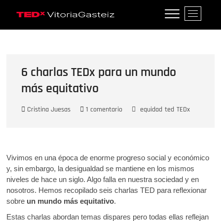
Saltar
B
al
TEDxVitoriaGasteiz
TEDXVITORIAGASTEIZ, IDEAS QUE
o
contenido
LO CAMBIAN TODO
t
ó
n
d
6 charlas TEDx para un mundo
e
más equitativo
l
m
Cristina Juesas
1 comentario
equidad
ted
TEDx
e
n
ú
Vivimos en una época de enorme progreso social y económico
y, sin embargo, la desigualdad se mantiene en los mismos
niveles de hace un siglo. Algo falla en nuestra sociedad y en
nosotros. Hemos recopilado seis charlas TED para reflexionar
sobre
un mundo más equitativo
.
Estas charlas abordan temas dispares pero todas ellas reflejan