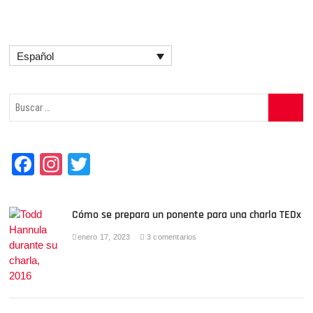
Español
Buscar
…
F
In
T
a
st
wi
c
a
tt
Cómo se prepara un ponente para una charla TEDx
e
gr
er
enero 17, 2023
3 comentarios
b
a
o
m
o