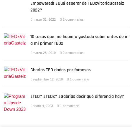
k
Empowered! ¿Qué esperar de TEDxVitoriaGasteiz
2022?
marzo 31, 2022
2 comentarios
10 cosas que me hubiera gustado saber antes de ir
a mi primer TEDx
marzo 28, 2019
2 comentarios
Charlas TED dadas por famosos
septiembre 12, 2018
1 comentario
¿TED? ¿TEDx? ¿Sabrías decir qué diferencia hay?
enero 4, 2023
1 comentario