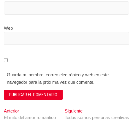
Web
Guarda mi nombre, correo electrónico y web en este
navegador para la próxima vez que comente.
Navegación
Entrada
Entrada
Anterior
Siguiente
anterior:
siguiente:
El mito del amor romántico
Todos somos personas creativas
de
entradas