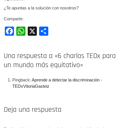
¿Te apuntas a la solución con nosotros?
Comparte:
F
W
X
C
a
h
o
c
at
m
Una respuesta a «6 charlas TEDx para
e
s
p
un mundo más equitativo»
b
A
ar
o
p
tir
Pingback:
Aprende a detectar la discriminación -
o
p
TEDxVitoriaGasteiz
k
Deja una respuesta