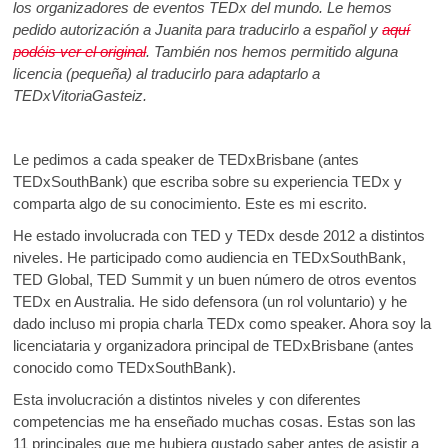
los organizadores de eventos TEDx del mundo. Le hemos
pedido autorización a Juanita para traducirlo a español y
aquí
podéis ver el original
. También nos hemos permitido alguna
licencia (pequeña) al traducirlo para adaptarlo a
TEDxVitoriaGasteiz.
Le pedimos a cada speaker de TEDxBrisbane (antes
TEDxSouthBank) que escriba sobre su experiencia TEDx y
comparta algo de su conocimiento. Este es mi escrito.
He estado involucrada con TED y TEDx desde 2012 a distintos
niveles. He participado como audiencia en TEDxSouthBank,
TED Global, TED Summit y un buen número de otros eventos
TEDx en Australia. He sido defensora (un rol voluntario) y he
dado incluso mi propia charla TEDx como speaker. Ahora soy la
licenciataria y organizadora principal de TEDxBrisbane (antes
conocido como TEDxSouthBank).
Esta involucración a distintos niveles y con diferentes
competencias me ha enseñado muchas cosas. Estas son las
11 principales que me hubiera gustado saber antes de asistir a