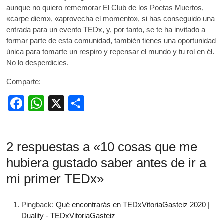
aunque no quiero rememorar El Club de los Poetas Muertos,
«carpe diem», «aprovecha el momento», si has conseguido una
entrada para un evento TEDx, y, por tanto, se te ha invitado a
formar parte de esta comunidad, también tienes una oportunidad
única para tomarte un respiro y repensar el mundo y tu rol en él.
No lo desperdicies.
Comparte:
F
W
X
C
a
h
o
c
at
m
2 respuestas a «10 cosas que me
e
s
p
hubiera gustado saber antes de ir a
b
A
ar
mi primer TEDx»
o
p
tir
o
p
Pingback:
Qué encontrarás en TEDxVitoriaGasteiz 2020 |
k
Duality - TEDxVitoriaGasteiz