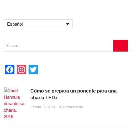
Español
Buscar
…
F
In
T
a
st
wi
c
a
tt
Cómo se prepara un ponente para una
e
gr
er
charla TEDx
b
a
enero 17, 2023
3 comentarios
o
m
o