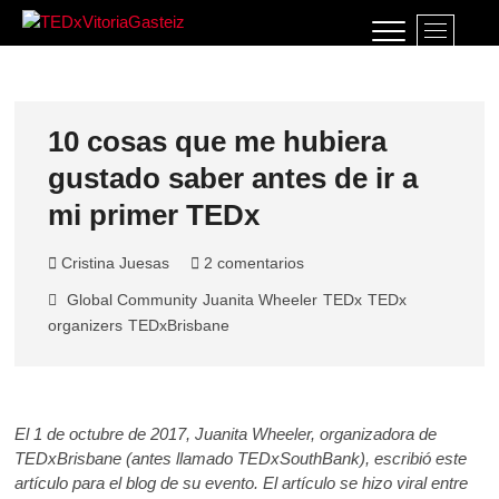
Saltar
B
al
TEDxVitoriaGasteiz
TEDXVITORIAGASTEIZ, IDEAS QUE LO
o
contenido
CAMBIAN TODO
t
ó
n
10 cosas que me hubiera
d
gustado saber antes de ir a
e
l
mi primer TEDx
m
e
Cristina Juesas
2 comentarios
n
ú
Global Community
Juanita Wheeler
TEDx
TEDx
organizers
TEDxBrisbane
El 1 de octubre de 2017, Juanita Wheeler, organizadora de
TEDxBrisbane (antes llamado TEDxSouthBank), escribió este
artículo para el blog de su evento. El artículo se hizo viral entre