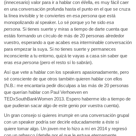
(innecesario) valor para ir a hablar con él/ella, es muy fácil caer
en una conversación profunda hasta el punto en el que se cruza
la línea invisible y te conviertes en
esa persona
que está
monopolizando al speaker. Lo sé porque yo he sido
esa
persona
. Si tienes suerte y miras a tiempo de darte cuenta que
estáis formando un círculo de más de 20 personas alrededor
vuestro, esperando a que acabes esa interminable conversación
para empezar la suya. Si no tienes suerte y permaneces
inconsciente a tu entorno, quizá te vayas a casa sin saber que
eras
esa persona
(pero el resto sí lo sabrán).
Así que vete a hablar con los speakers apasionadamente, pero
sé consciente de que otros también quieren hablar con ellos
(N.B.: me encantaría pedir disculpas a las más de 20 personas
que querían hablar con Paul Verhoeven en
TEDxSouthBankWomen 2013. Espero haberme ido a tiempo de
que pudieran sacar algo de este genio por vuestra cuenta).
Un gran consejo si quieres irrumpir en una conversación grupal
con un speaker podría ser decirle educadamente a éste si
quiere tomar algo. Un joven me lo hizo a mí en 2014 y regresó
con un refresco (detalle por el que le estuve eternamente