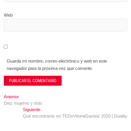
Web
Guarda mi nombre, correo electrónico y web en este
navegador para la próxima vez que comente.
Navegación
Entrada
Anterior
anterior:
Diez mujeres y más
de
Entrada
Siguiente
entradas
siguiente:
Qué encontrarás en TEDxVitoriaGasteiz 2020 | Duality