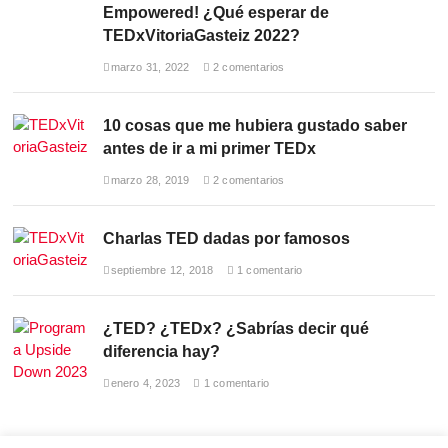
k
Empowered! ¿Qué esperar de
TEDxVitoriaGasteiz 2022?
marzo 31, 2022
2 comentarios
10 cosas que me hubiera gustado saber
antes de ir a mi primer TEDx
marzo 28, 2019
2 comentarios
Charlas TED dadas por famosos
septiembre 12, 2018
1 comentario
¿TED? ¿TEDx? ¿Sabrías decir qué
diferencia hay?
enero 4, 2023
1 comentario