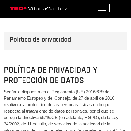
Saltar
B
al
TEDxVitoriaGasteiz
TEDXVITORIAGASTEIZ, IDEAS QUE
o
contenido
LO CAMBIAN TODO
t
ó
n
Política de privacidad
d
e
l
m
e
POLÍTICA DE PRIVACIDAD Y
n
PROTECCIÓN DE DATOS
ú
Según lo dispuesto en el Reglamento (UE) 2016/679 del
Parlamento Europeo y del Consejo, de 27 de abril de 2016,
relativo a la protección de las personas físicas en lo que
respecta al tratamiento de datos personales, por el que se
deroga la directiva 95/46/CE (en adelante, RGPD), de la Ley
34/2002, de 11 de julio, de servicios de la sociedad de la
información y de comercio electrónico (en adelante, LSSI-CE) y