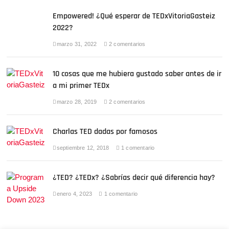
k
Empowered! ¿Qué esperar de TEDxVitoriaGasteiz
2022?
marzo 31, 2022
2 comentarios
10 cosas que me hubiera gustado saber antes de ir
a mi primer TEDx
marzo 28, 2019
2 comentarios
Charlas TED dadas por famosos
septiembre 12, 2018
1 comentario
¿TED? ¿TEDx? ¿Sabrías decir qué diferencia hay?
enero 4, 2023
1 comentario