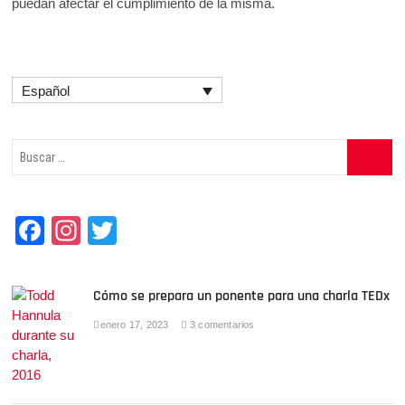
puedan afectar el cumplimiento de la misma.
Español
Buscar
…
F
In
T
a
st
wi
c
a
tt
Cómo se prepara un ponente para una charla TEDx
e
gr
er
enero 17, 2023
3 comentarios
b
a
o
m
o