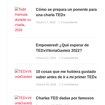
a
st
wi
c
a
tt
Cómo se prepara un ponente para
una charla TEDx
e
gr
er
b
a
enero 17, 2023
3 comentarios
o
m
o
k
Empowered! ¿Qué esperar de
TEDxVitoriaGasteiz 2022?
marzo 31, 2022
2 comentarios
10 cosas que me hubiera gustado
saber antes de ir a mi primer TEDx
marzo 28, 2019
2 comentarios
Charlas TED dadas por famosos