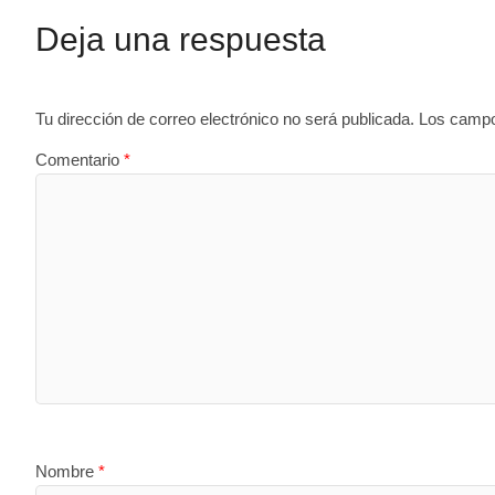
c
at
m
Deja una respuesta
e
s
p
b
A
ar
o
p
tir
Tu dirección de correo electrónico no será publicada.
Los campo
o
p
Comentario
*
k
Nombre
*