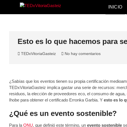
Saltar
INICIO
al
TEDxVitoriaG
TEDXVITORIAGASTEIZ, IDEAS QUE
contenido
Esto es lo que hacemos para se
TEDxVitoriaGasteiz
No hay comentarios
¿Sabías que los eventos tienen su propia certificación medioam
TEDxVitoriaGasteiz implica gastar una serie de recursos: merch
residuos, la elección de proveedores eco, el consumo de agua, 
Ihobe para obtener el certificado Erronka Garbia. Y
esto es lo 
¿Qué es un evento sostenible?
Para la
ONU
, que definió este término, un
evento sostenible
se