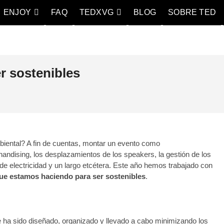
ENJOY
FAQ
TEDXVG
BLOG
SOBRE TED
asteiz
 LO CAMBIAN TODO
r sostenibles
biental? A fin de cuentas, montar un evento como
andising, los desplazamientos de los speakers, la gestión de los
de electricidad y un largo etcétera. Este año hemos trabajado con
que estamos haciendo para ser sostenibles
.
 ha sido diseñado, organizado y llevado a cabo minimizando los