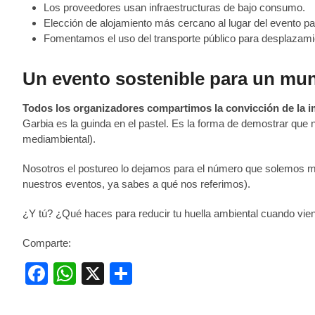
Los proveedores usan infraestructuras de bajo consumo.
Elección de alojamiento más cercano al lugar del evento p
Fomentamos el uso del transporte público para desplazami
Un evento sostenible para un mu
Todos los organizadores compartimos la convicción de la im
Garbia es la guinda en el pastel. Es la forma de demostrar que
mediambiental).
Nosotros el postureo lo dejamos para el número que solemos mon
nuestros eventos, ya sabes a qué nos referimos).
¿Y tú? ¿Qué haces para reducir tu huella ambiental cuando vie
Comparte:
F
W
X
C
a
h
o