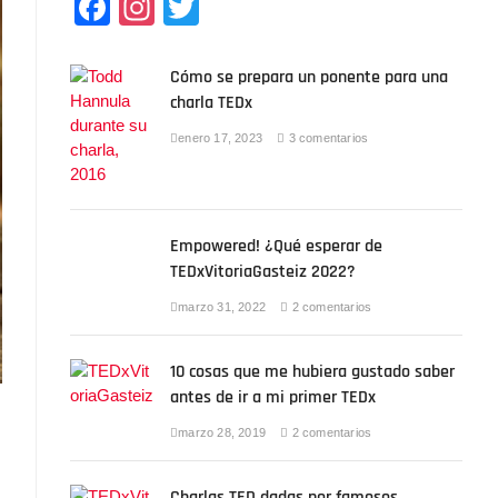
F
In
T
a
st
wi
c
a
tt
Cómo se prepara un ponente para una
charla TEDx
e
gr
er
b
a
enero 17, 2023
3 comentarios
o
m
o
Empowered! ¿Qué esperar de
k
TEDxVitoriaGasteiz 2022?
marzo 31, 2022
2 comentarios
10 cosas que me hubiera gustado saber
antes de ir a mi primer TEDx
marzo 28, 2019
2 comentarios
Charlas TED dadas por famosos