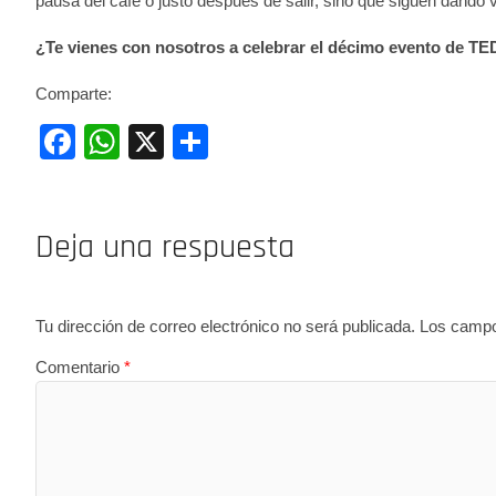
pausa del café o justo después de salir, sino que siguen dand
¿Te vienes con nosotros a celebrar el décimo evento de TE
Comparte:
F
W
X
C
a
h
o
c
at
m
Deja una respuesta
e
s
p
b
A
ar
o
p
tir
Tu dirección de correo electrónico no será publicada.
Los campo
o
p
Comentario
*
k