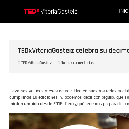
Saltar
al
TEDxVitori
TEDXVITORIAGASTEIZ, IDEAS
INIC
contenido
TEDxVitoriaGasteiz celebra su décim
TEDxVitoriaGasteiz
No hay comentarios
Llevamos ya unos meses de actividad en nuestras redes sociales
cumplimos 10 ediciones
. Y, podemos decir con orgullo, que
so
ininterrumpida desde 2015
. Pero ¿qué tenemos preparado par