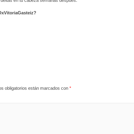
o vueltas en tu cabeza semanas después.
DxVitoriaGasteiz?
s obligatorios están marcados con
*