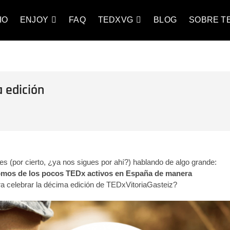
aGasteiz
 QUE LO CAMBIAN TODO
IO
ENJOY
FAQ
TEDXVG
BLOG
SOBRE T
a edición
 (por cierto, ¿ya nos sigues por ahí?) hablando de algo grande:
mos de los pocos TEDx activos en España de manera
a celebrar la décima edición de TEDxVitoriaGasteiz?