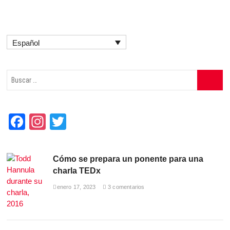
Español
Buscar
…
F
In
T
a
st
wi
c
a
tt
Cómo se prepara un ponente para una
e
gr
er
charla TEDx
b
a
enero 17, 2023
3 comentarios
o
m
o