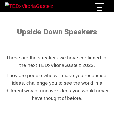
M
TEDxVitoriaGasteiz
TEDXVITORIAGASTEIZ, IDEAS QUE
LO CAMBIAN TODO
e
n
Upside Down Speakers
u
B
u
t
These are the speakers we have confirmed for
t
the next TEDxVitoriaGasteiz 2023.
o
They are people who will make you reconsider
n
ideas, challenge you to see the world in a
different way or uncover ideas you would never
have thought of before.