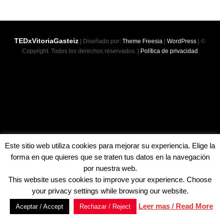
TEDx
TEDxVitoriaGasteiz
| Diseñado por:
Theme Freesia
|
WordPress
| ©
Copyright. Todos los derechos reservados. |
Política de privacidad
Este sitio web utiliza cookies para mejorar su experiencia. Elige la
forma en que quieres que se traten tus datos en la navegación
por nuestra web.
This website uses cookies to improve your experience. Choose
your privacy settings while browsing our website.
Leer mas / Read More
Aceptar / Accept
Rechazar / Reject