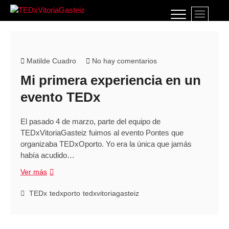
Saltar
B
al
TEDxVitoriaGasteiz
TEDXVITORIAGASTEIZ, IDEAS QUE LO
o
contenido
CAMBIAN TODO
t
ó
n
Matilde Cuadro
No hay comentarios
d
Mi primera experiencia en un
e
l
evento TEDx
m
e
El pasado 4 de marzo, parte del equipo de
n
TEDxVitoriaGasteiz fuimos al evento Pontes que
ú
organizaba TEDxOporto. Yo era la única que jamás
había acudido…
Mi
Ver más
primera
experiencia
TEDx
tedxporto
tedxvitoriagasteiz
en
un
evento