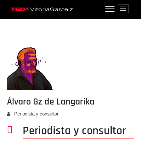
Saltar
B
al
TEDxVitoriaGasteiz
TEDXVITORIAGASTEIZ, IDEAS QUE
o
contenido
LO CAMBIAN TODO
t
ó
n
d
e
l
m
e
n
ú
Álvaro Gz de Langarika
Periodista y consultor
Periodista y consultor