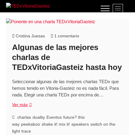
Saltar
B
al
TEDxVitoriaGasteiz
TEDXVITORIAGASTEIZ, IDEAS QUE LO
o
contenido
CAMBIAN TODO
t
ó
n
Cristina Juesas
1 comentario
d
Algunas de las mejores
e
l
charlas de
m
TEDxVitoriaGasteiz hasta hoy
e
n
ú
Seleccionar algunas de las mejores charlas TEDx que
hemos tenido en Vitoria-Gasteiz no es nada fácil. Para
nada. Elegir una charla TEDx por encima de…
Algunas
Ver más
de
las
charlas
duality
Eventos
future? this
mejores
way
peekaboo
shake it! mix it!
speakers
switch on the
charlas
light
trace