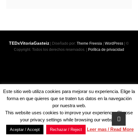
de
TEDxVitoriaGasteiz
hasta
hoy
TEDxVitoriaGasteiz
| Diseñado por:
Theme Freesia
|
WordPress
| ©
Copyright. Todos los derechos reservados. |
Política de privacidad
Este sitio web utiliza cookies para mejorar su experiencia. Elige la
forma en que quieres que se traten tus datos en la navegación
por nuestra web.
This website uses cookies to improve your experience. Choose
your privacy settings while browsing our website.
Leer mas / Read More
Aceptar / Accept
Rechazar / Reject