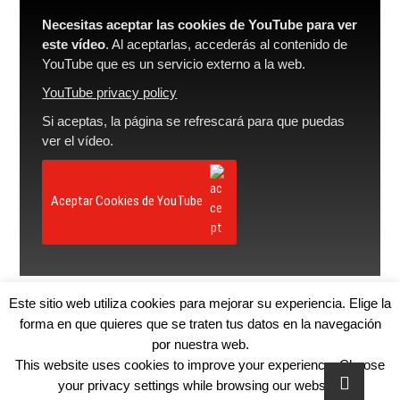
Necesitas aceptar las cookies de YouTube para ver
este vídeo
. Al aceptarlas, accederás al contenido de
YouTube que es un servicio externo a la web.
YouTube privacy policy
Si aceptas, la página se refrescará para que puedas
ver el vídeo.
Aceptar Cookies de YouTube
Este sitio web utiliza cookies para mejorar su experiencia. Elige la
forma en que quieres que se traten tus datos en la navegación
por nuestra web.
This website uses cookies to improve your experience. Choose
your privacy settings while browsing our website.
TEDxVitoriaGasteiz
| Diseñado por:
Theme Freesia
|
WordPress
| ©