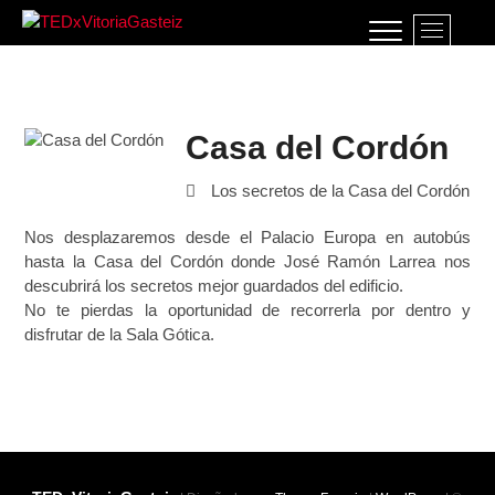
Saltar
B
al
TEDxVitoriaGasteiz
TEDXVITORIAGASTEIZ, IDEAS QUE LO
o
contenido
CAMBIAN TODO
t
ó
n
Casa del Cordón
d
e
Los secretos de la Casa del Cordón
l
m
Nos desplazaremos desde el Palacio Europa en autobús
e
hasta la Casa del Cordón donde José Ramón Larrea nos
n
descubrirá los secretos mejor guardados del edificio.
ú
No te pierdas la oportunidad de recorrerla por dentro y
disfrutar de la Sala Gótica.