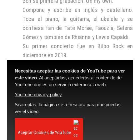
con su primera grabación: On my own.
Compone y escribe en inglés y castellano.
Toca el piano, la guitarra, el ukelele y se
confiesa fan de Tate Mcrae, Faouzia, Selena
Gómez y también de Rhianna y Lewis Capaldi.
Su primer concierto fue en
Bilbo Rock
en
diciembre
en 2019
.
Necesitas aceptar las cookies de YouTube para ver
este vídeo
. Al aceptarlas, accederás al contenido de
YouTube que es un servicio externo a la web.
YouTube privacy policy
Si aceptas, la página se refrescará para que puedas
ver el vídeo.
Aceptar Cookies de YouTube